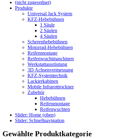
(nicht zugeordnet)
Produkte
Universal Jack System
KFZ-Hebebühnen
1 Säule
2 Säulen
4 Säulen
Scherenhebebühnen
Motorrad-Hebebühnen
Reifenmontage
Reifenwuchtmaschinen
Werkstattausrüstung
3D Achsenvermessung
KFZ-Systemtechnik
Lackierkabinen
Mobile Infrarottrockner
Zubehör
Hebebühnen
Reifenmontage
Reifenwuchten
Slider: Home (oben)
Slider: Schnellnavigation
Gewählte Produktkategorie