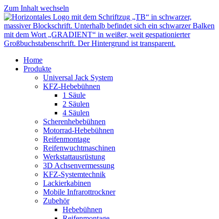
Zum Inhalt wechseln
Home
Produkte
Universal Jack System
KFZ-Hebebühnen
1 Säule
2 Säulen
4 Säulen
Scherenhebebühnen
Motorrad-Hebebühnen
Reifenmontage
Reifenwuchtmaschinen
Werkstattausrüstung
3D Achsenvermessung
KFZ-Systemtechnik
Lackierkabinen
Mobile Infrarottrockner
Zubehör
Hebebühnen
Reifenmontage