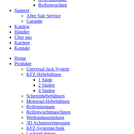
Reifenwuchten
Support
After Sale Service
Garantie
Katalog
Händler
Über uns
Karriere
Kontakt
Home
Produkte
Universal Jack System
KFZ-Hebebühnen
1 Säule
2 Säulen
4 Säulen
Scherenhebebühnen
Motorrad-Hebebühnen
Reifenmontage
Reifenwuchtmaschinen
Werkstattausrüstung
3D Achsenvermessung
KFZ-Systemtechnik
Lackierkabinen