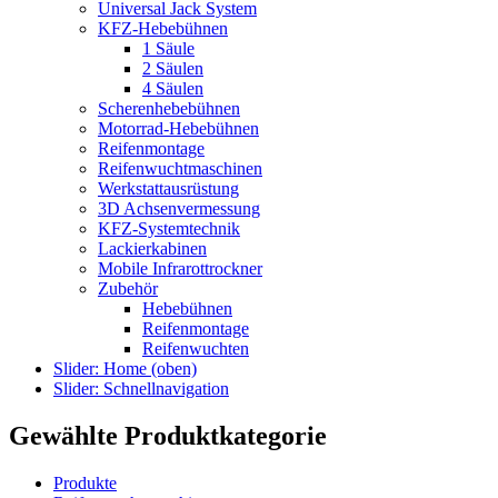
Universal Jack System
KFZ-Hebebühnen
1 Säule
2 Säulen
4 Säulen
Scherenhebebühnen
Motorrad-Hebebühnen
Reifenmontage
Reifenwuchtmaschinen
Werkstattausrüstung
3D Achsenvermessung
KFZ-Systemtechnik
Lackierkabinen
Mobile Infrarottrockner
Zubehör
Hebebühnen
Reifenmontage
Reifenwuchten
Slider: Home (oben)
Slider: Schnellnavigation
Gewählte Produktkategorie
Produkte