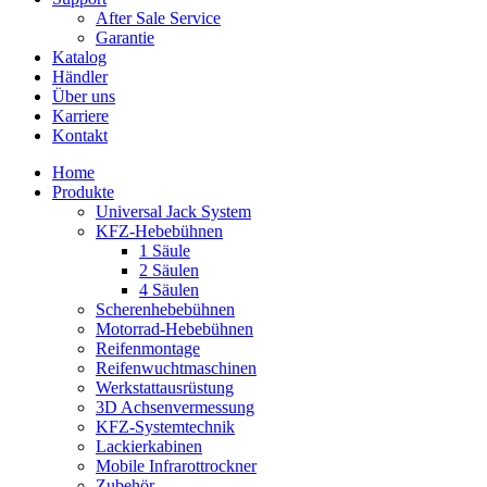
After Sale Service
Garantie
Katalog
Händler
Über uns
Karriere
Kontakt
Home
Produkte
Universal Jack System
KFZ-Hebebühnen
1 Säule
2 Säulen
4 Säulen
Scherenhebebühnen
Motorrad-Hebebühnen
Reifenmontage
Reifenwuchtmaschinen
Werkstattausrüstung
3D Achsenvermessung
KFZ-Systemtechnik
Lackierkabinen
Mobile Infrarottrockner
Zubehör