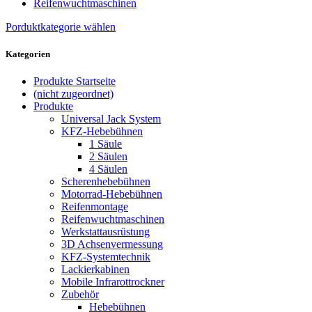
Reifenwuchtmaschinen
Porduktkategorie wählen
Kategorien
Produkte Startseite
(nicht zugeordnet)
Produkte
Universal Jack System
KFZ-Hebebühnen
1 Säule
2 Säulen
4 Säulen
Scherenhebebühnen
Motorrad-Hebebühnen
Reifenmontage
Reifenwuchtmaschinen
Werkstattausrüstung
3D Achsenvermessung
KFZ-Systemtechnik
Lackierkabinen
Mobile Infrarottrockner
Zubehör
Hebebühnen