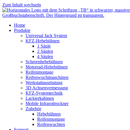
Zum Inhalt wechseln
Home
Produkte
Universal Jack System
KFZ-Hebebühnen
1 Säule
2 Säulen
4 Säulen
Scherenhebebühnen
Motorrad-Hebebühnen
Reifenmontage
Reifenwuchtmaschinen
Werkstattausrüstung
3D Achsenvermessung
KFZ-Systemtechnik
Lackierkabinen
Mobile Infrarottrockner
Zubehör
Hebebühnen
Reifenmontage
Reifenwuchten
Support